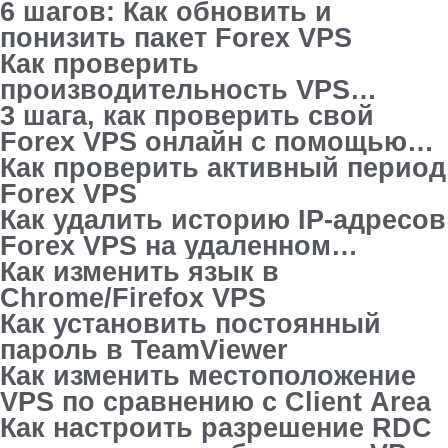
6 шагов: Как обновить и
понизить пакет Forex VPS
Как проверить
производительность VPS
Trading с помощью диспетчера
3 шага, как проверить свой
задач
Forex VPS онлайн с помощью
Ping Command
Как проверить активный период
Forex VPS
Как удалить историю IP-адресов
Forex VPS на удаленном
рабочем столе
Как изменить язык в
Chrome/Firefox VPS
Как установить постоянный
пароль в TeamViewer
Как изменить местоположение
VPS по сравнению с Client Area
Как настроить разрешение RDC