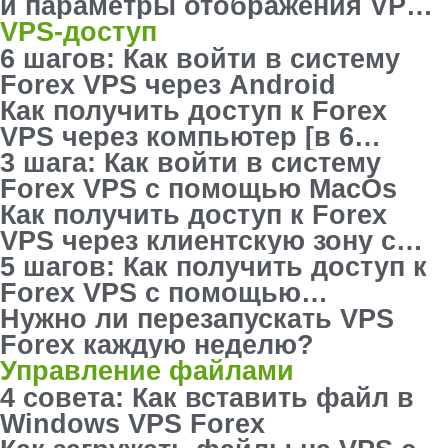
и параметры отображения VPS
Forex
VPS-доступ
6 шагов: Как войти в систему
Forex VPS через Android
Как получить доступ к Forex
VPS через компьютер [в 6
простых шагов]
3 шага: Как войти в систему
Forex VPS с помощью MacOs
Как получить доступ к Forex
VPS через клиентскую зону с
помощью no-VNC-консоли
5 шагов: Как получить доступ к
Forex VPS с помощью
TeamViewer
Нужно ли перезапускать VPS
Forex каждую неделю?
Управление файлами
4 совета: Как вставить файл в
Windows VPS Forex