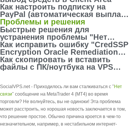
Как настроить подписку на
PayPal (автоматическая выплата
PayPal)
Проблемы и решения
Быстрые решения для
устранения проблемы "Нет
соединения" в MT4
Как исправить ошибку "CredSSP
Encryption Oracle Remediation" в
RDC
Как скопировать и вставить
файлы с ПК/ноутбука на VPS
Forex
SocialVPS.net - Приходилось ли вам сталкиваться с "
Нет
связи
" сообщение на MetaTrader 4 (MT4) во время
торговли? Не волнуйтесь, вы не одиноки! Эта проблема
может расстроить, но хорошая новость заключается в том,
что решение простое. Обычно причина кроется в чем-то
незначительном, например, в нестабильном интернет-