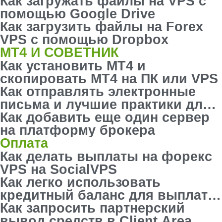
Как загружать файлы на VPS с
помощью Google Drive
Как загрузить файлы на Forex
VPS с помощью Dropbox
MT4 И СОВЕТНИК
Как установить MT4 и
скопировать MT4 на ПК или VPS
Как отправлять электронные
письма и лучшие практики для
SMTP в MT4
Как добавить еще один сервер
на платформу брокера
Оплата
Как делать выплаты на форекс
VPS на SocialVPS
Как легко использовать
кредитный баланс для выплат
по VPS
Как запросить партнерский
вывод средств в Client Area