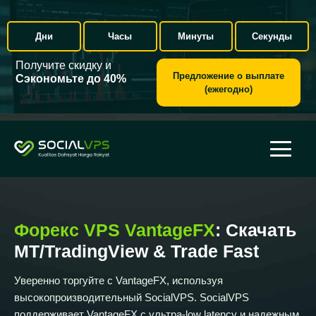
Дни
Часы
Минуты
Секунды
Получите скидку и
Предложение о выплате
Сэкономьте до 40%
(ежегодно)
Форекс VPS VantageFX
: Скачать
MT/TradingView & Trade Fast
Уверенно торгуйте с VantageFX, используя
высокопроизводительный SocialVPS. SocialVPS
поддерживает VantageFX с ультра-low latency и надежным