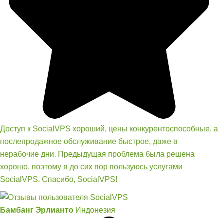
Доступ к SocialVPS хороший, цены конкурентоспособные, а
послепродажное обслуживание быстрое, даже в
нерабочие дни. Предыдущая проблема была решена
хорошо, поэтому я до сих пор пользуюсь услугами
SocialVPS. Спасибо, SocialVPS!
Бамбанг Эрлианто
Индонезия