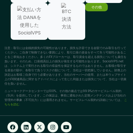
その他
注意：取引には金銭的損失の可能性があります。損失を許容できる金額でのみ取引を行って
ください。ご自身で制御できない要因により、取引口座の資金をすべて失う可能性があるこ
とをご承知おきください。多くのFXブローカーは、取引資金を超える損失についても責任を
負います。そのため、口座残高以上の損失が発生する可能性があります。SocialVPS.net
は、システム上で実行される取引の収益性を保証するものではありません。お客様が取引す
る資金の額や、各取引で負うリスクの額について、当社は一切把握していません。財務上の
決定はお客様ご自身で行う必要があります。当社のサーバーの使用、または本ウェブサイト
上のFX関連商品に関するアドバイスによって生じた利益または損失について、当社は一切責
任を負いません。
ニューヨークデータセンターでは100%、その他の拠点では99.9%のサービスレベル契約
（SLA）を提供しています。この保証は、事前に通知された定期メンテナンスおよび当社の
管理外の事象（不可抗力）には適用されません。サービスレベル契約の詳細については、
こ
ちらを読む
.