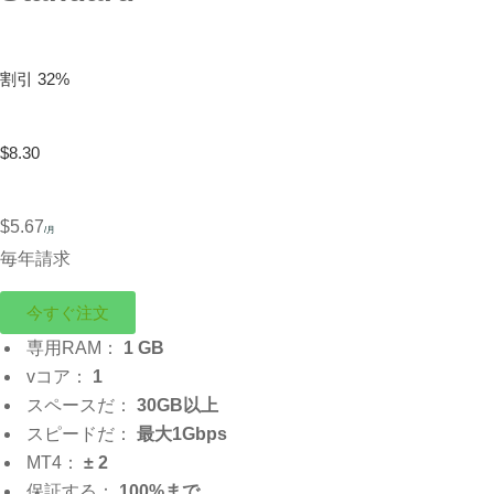
割引 32%
$8.30
$5.67
/月
毎年請求
今すぐ注文
専用RAM：
1 GB
vコア：
1
スペースだ：
30GB以上
スピードだ：
最大1Gbps
MT4：
± 2
保証する：
100%まで