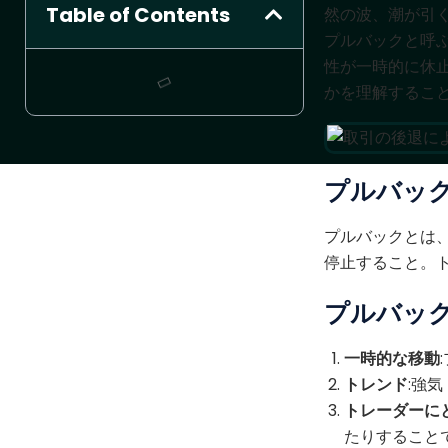
Table of Contents
然の波、潮が引
プルバックと呼
性が一時的に休
かを理解するこ
プルバッ
プルバックとは
停止すること。
プルバッ
一時的な移動
トレンド
:強
トレーダーに
たりすること