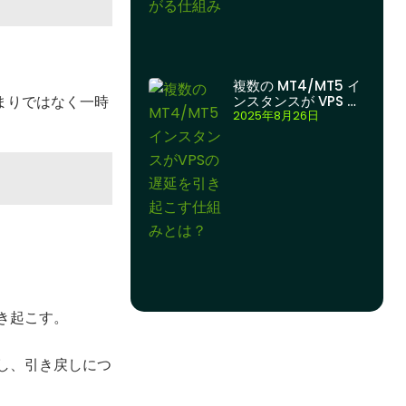
複数の MT4/MT5 イ
まりではなく一時
ンスタンスが VPS の
遅延を引き起こすの
2025年8月26日
はなぜですか?
き起こす。
し、引き戻しにつ