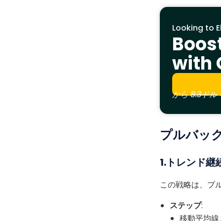
Looking to E
Boos
with
から
8.3ドル
プルバッ
1.トレンド継
この戦略は、プ
ステップ
:
移動平均線