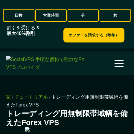
日数
営業時間
分
秒
割引を受ける &
最大40%割引
オファーを請求する（毎年）
家
/
チュートリアル
/
トレーディング用無制限帯域幅を備
えたForex VPS
トレーディング用無制限帯域幅を備
えたForex VPS