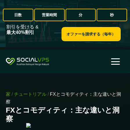
日数
営業時間
分
秒
割引を受ける &
最大40%割引
オファーを請求する（毎年）
家
/
チュートリアル
/
FXとコモディティ：主な違いと洞
察
FXとコモディティ：主な違いと洞
察