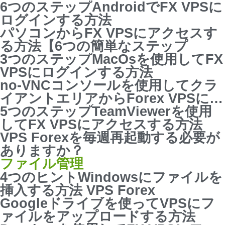
6つのステップAndroidでFX VPSに
ログインする方法
パソコンからFX VPSにアクセスす
る方法【6つの簡単なステップ
3つのステップMacOsを使用してFX
VPSにログインする方法
no-VNCコンソールを使用してクラ
イアントエリアからForex VPSにア
クセスする方法
5つのステップTeamViewerを使用
してFX VPSにアクセスする方法
VPS Forexを毎週再起動する必要が
ありますか？
ファイル管理
4つのヒントWindowsにファイルを
挿入する方法 VPS Forex
Googleドライブを使ってVPSにフ
ァイルをアップロードする方法