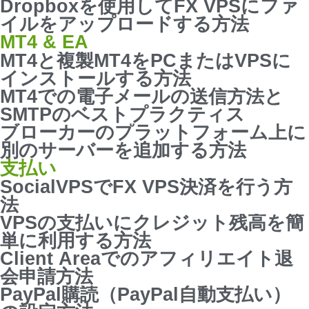
Dropboxを使用してFX VPSにファ
イルをアップロードする方法
MT4 & EA
MT4と複製MT4をPCまたはVPSに
インストールする方法
MT4での電子メールの送信方法と
SMTPのベストプラクティス
ブローカーのプラットフォーム上に
別のサーバーを追加する方法
支払い
SocialVPSでFX VPS決済を行う方
法
VPSの支払いにクレジット残高を簡
単に利用する方法
Client Areaでのアフィリエイト退
会申請方法
PayPal購読（PayPal自動支払い）