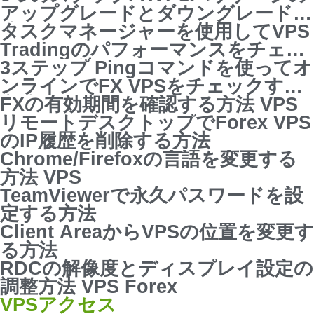
アップグレードとダウングレード方
法
タスクマネージャーを使用してVPS
Tradingのパフォーマンスをチェッ
クする方法
3ステップ Pingコマンドを使ってオ
ンラインでFX VPSをチェックする
方法
FXの有効期間を確認する方法 VPS
リモートデスクトップでForex VPS
のIP履歴を削除する方法
Chrome/Firefoxの言語を変更する
方法 VPS
TeamViewerで永久パスワードを設
定する方法
Client AreaからVPSの位置を変更す
る方法
RDCの解像度とディスプレイ設定の
調整方法 VPS Forex
VPSアクセス