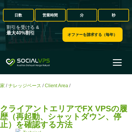
日数
営業時間
分
秒
割引を受ける &
最大40%割引
オファーを請求する（毎年）
家
/
ナレッジベース
/
Client Area
/
クライアントエリアでFX
VPSの履歴（再起動、シャットダウン、停止）を確認する方
法
クライアントエリアでFX VPSの履
歴（再起動、シャットダウン、停
止）を確認する方法