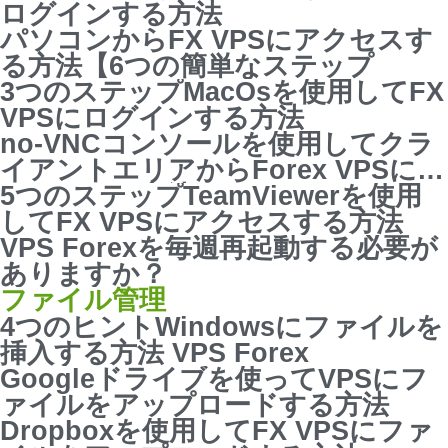
ログインする方法
パソコンからFX VPSにアクセスす
る方法【6つの簡単なステップ
3つのステップMacOsを使用してFX
VPSにログインする方法
no-VNCコンソールを使用してクラ
イアントエリアからForex VPSにア
クセスする方法
5つのステップTeamViewerを使用
してFX VPSにアクセスする方法
VPS Forexを毎週再起動する必要が
ありますか？
ファイル管理
4つのヒントWindowsにファイルを
挿入する方法 VPS Forex
Googleドライブを使ってVPSにフ
ァイルをアップロードする方法
Dropboxを使用してFX VPSにファ