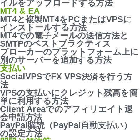
イルをアップロードする方法
MT4 & EA
MT4と複製MT4をPCまたはVPSに
インストールする方法
MT4での電子メールの送信方法と
SMTPのベストプラクティス
ブローカーのプラットフォーム上に
別のサーバーを追加する方法
支払い
SocialVPSでFX VPS決済を行う方
法
VPSの支払いにクレジット残高を簡
単に利用する方法
Client Areaでのアフィリエイト退
会申請方法
PayPal購読（PayPal自動支払い）
の設定方法