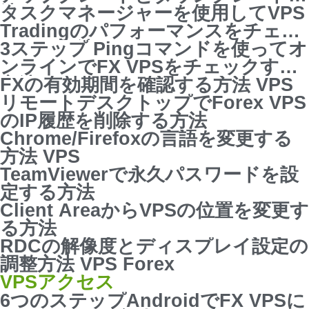
法
タスクマネージャーを使用してVPS
Tradingのパフォーマンスをチェッ
クする方法
3ステップ Pingコマンドを使ってオ
ンラインでFX VPSをチェックする
方法
FXの有効期間を確認する方法 VPS
リモートデスクトップでForex VPS
のIP履歴を削除する方法
Chrome/Firefoxの言語を変更する
方法 VPS
TeamViewerで永久パスワードを設
定する方法
Client AreaからVPSの位置を変更す
る方法
RDCの解像度とディスプレイ設定の
調整方法 VPS Forex
VPSアクセス
6つのステップAndroidでFX VPSに