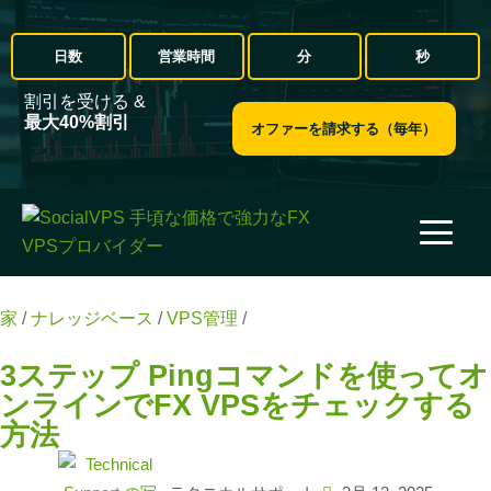
日数
営業時間
分
秒
割引を受ける &
最大40%割引
オファーを請求する（毎年）
家
/
ナレッジベース
/
VPS管理
/
3ステップ Pingコマンドを使
ってオンラインでFX VPSをチェックする方法
3ステップ Pingコマンドを使ってオ
ンラインでFX VPSをチェックする
方法