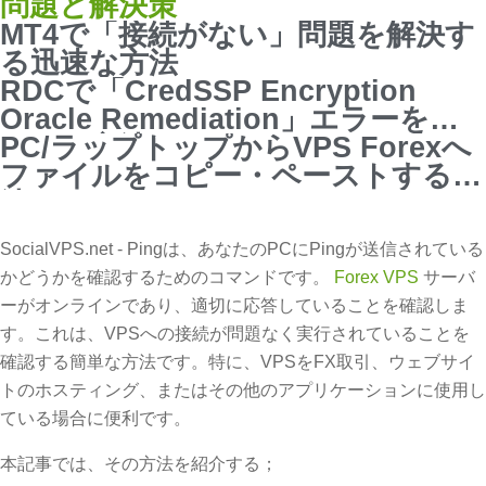
問題と解決策
MT4で「接続がない」問題を解決す
る迅速な方法
RDCで「CredSSP Encryption
Oracle Remediation」エラーを修
正する方法
PC/ラップトップからVPS Forexへ
ファイルをコピー・ペーストする方
法
SocialVPS.net - Pingは、あなたのPCにPingが送信されている
かどうかを確認するためのコマンドです。
Forex VPS
サーバ
ーがオンラインであり、適切に応答していることを確認しま
す。これは、VPSへの接続が問題なく実行されていることを
確認する簡単な方法です。特に、VPSをFX取引、ウェブサイ
トのホスティング、またはその他のアプリケーションに使用し
ている場合に便利です。
本記事では、その方法を紹介する；