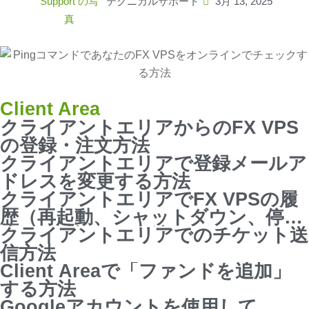
テクニカルサポート
3月 13, 2025
Client Area
クライアントエリアからのFX VPS
の登録・注文方法
クライアントエリアで登録メールア
ドレスを変更する方法
クライアントエリアでFX VPSの履
歴（再起動、シャットダウン、停
止）を確認する方法
クライアントエリアでのチケット送
信方法
Client Areaで「ファンドを追加」
する方法
Googleアカウントを使用して