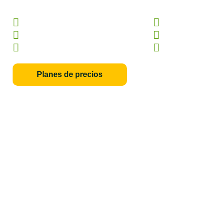
¡Empiece ahora y maximice la eficiencia de sus operacione
Latencia ultrabaja
Optimizado pa
Servidor de alto rendimiento
Soporte rápid
VPS listo en segundos
Monitoreo act
Planes de precios
A partir de $5,7 el primer mes