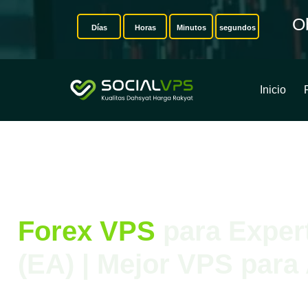
O
Días
Horas
Minutos
segundos
Inicio
Forex VPS
para Exper
(EA) | Mejor VPS para
Optimice su trading automatizado con un VPS para Robots 