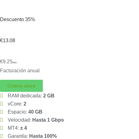
Descuento 35%
€13.08
€9.25
/mo
Facturación anual
Ordene ahora
RAM dedicada:
2 GB
vCore:
2
Espacio:
40 GB
Velocidad:
Hasta 1 Gbps
MT4:
± 4
Garantía:
Hasta 100%