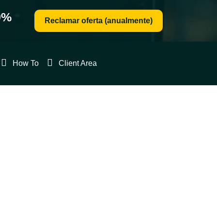
0%
Reclamar oferta (anualmente)
Client
How To
Client Area
Area