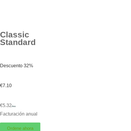
Classic
Standard
Descuento 32%
€7.10
€5.32
/mo
Facturación anual
Ordene ahora