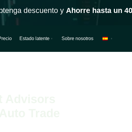
btenga descuento y
Ahorre hasta un 4
Precio
Estado latente
Sobre nosotros
t Advisors
 Auto Trade
o Expert Advisors dedicado a Forex.