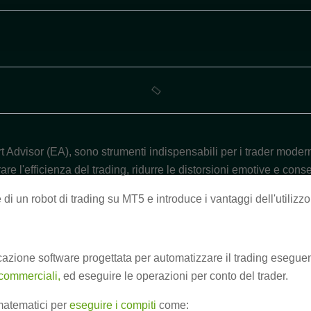
 Advisor (EA), sono strumenti indispensabili per i trader moderni
e l'efficienza del trading, ridurre le distorsioni emotive e consen
i un robot di trading su MT5 e introduce i vantaggi dell'utilizzo
cazione software progettata per automatizzare il trading eseguen
commerciali,
ed eseguire le operazioni per conto del trader.
matematici per
eseguire i compiti
come: