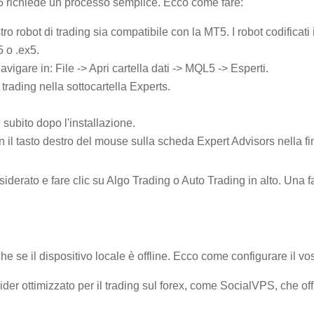
MT5 richiede un processo semplice. Ecco come fare:
vostro robot di trading sia compatibile con la MT5. I robot codific
5 o .ex5.
navigare in: File -> Apri cartella dati -> MQL5 -> Esperti.
i trading nella sottocartella Experts.
 subito dopo l'installazione.
on il tasto destro del mouse sulla scheda Expert Advisors nella f
esiderato e fare clic su Algo Trading o Auto Trading in alto. Una f
he se il dispositivo locale è offline. Ecco come configurare il vo
der ottimizzato per il trading sul forex, come SocialVPS, che offr