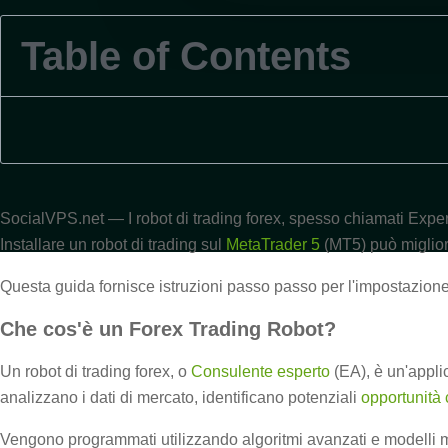
Table of Contents
SocialVPS.net — I robot di trading forex, spesso chiamati Expert
Installare un robot di trading sul
MetaTrader 5
(MT5) può migliorar
Questa guida fornisce istruzioni passo passo per l'impostazione d
Che cos'è un Forex Trading Robot?
Un robot di trading forex, o
Consulente esperto
(EA), è un'appli
analizzano i dati di mercato, identificano potenziali
opportunità 
Vengono programmati utilizzando algoritmi avanzati e modelli 