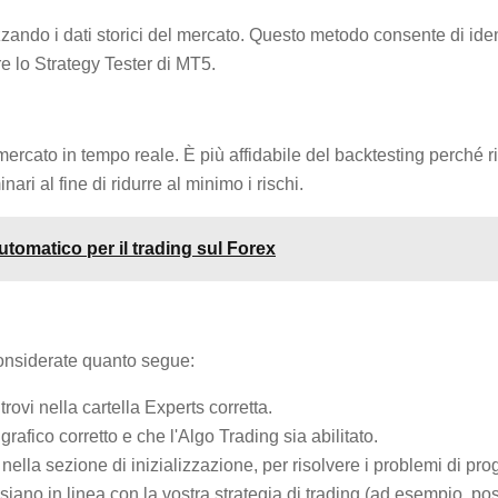
izzando i dati storici del mercato. Questo metodo consente di iden
are lo Strategy Tester di MT5.
 mercato in tempo reale. È più affidabile del backtesting perché ri
ari al fine di ridurre al minimo i rischi.
omatico per il trading sul Forex
considerate quanto segue:
trovi nella cartella Experts corretta.
 grafico corretto e che l'Algo Trading sia abilitato.
o nella sezione di inizializzazione, per risolvere i problemi di p
 siano in linea con la vostra strategia di trading (ad esempio, po