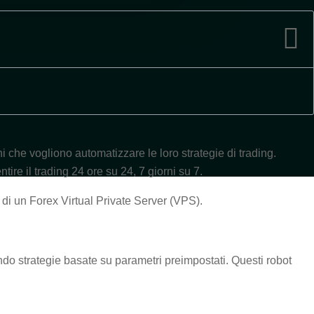
 che vogliono automatizzare le loro strategie di trading.
tire il trading 24 ore su 24, 7 giorni su 7.
 di un Forex Virtual Private Server (VPS).
do strategie basate su parametri preimpostati. Questi robot