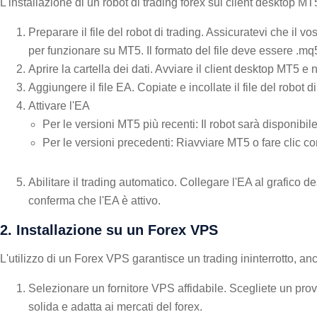
L'installazione di un robot di trading forex sul client desktop 
Preparare il file del robot di trading. Assicuratevi che il 
per funzionare su MT5. Il formato del file deve essere .mq
Aprire la cartella dei dati. Avviare il client desktop MT5 e 
Aggiungere il file EA. Copiate e incollate il file del robot d
Attivare l'EA
Per le versioni MT5 più recenti: Il robot sarà disponibile
Per le versioni precedenti: Riavviare MT5 o fare clic c
Abilitare il trading automatico. Collegare l'EA al grafico d
conferma che l'EA è attivo.
2. Installazione su un Forex VPS
L'utilizzo di un Forex VPS garantisce un trading ininterrotto, anc
Selezionare un fornitore VPS affidabile. Scegliete un provi
solida e adatta ai mercati del forex.