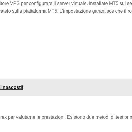
nitore VPS per configurare il server virtuale. Installate MT5 sul s
ttivatelo sulla piattaforma MT5. L'impostazione garantisce che il r
i nascosti!
orex per valutarne le prestazioni. Esistono due metodi di test prin