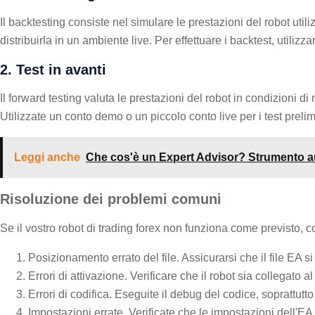
Il backtesting consiste nel simulare le prestazioni del robot util
distribuirla in un ambiente live. Per effettuare i backtest, utilizz
2. Test in avanti
Il forward testing valuta le prestazioni del robot in condizioni di
Utilizzate un conto demo o un piccolo conto live per i test prelimin
Leggi anche
Che cos'è un Expert Advisor? Strumento aut
Risoluzione dei problemi comuni
Se il vostro robot di trading forex non funziona come previsto, 
Posizionamento errato del file. Assicurarsi che il file EA si 
Errori di attivazione. Verificare che il robot sia collegato al
Errori di codifica. Eseguite il debug del codice, soprattutt
Impostazioni errate. Verificate che le impostazioni dell'EA