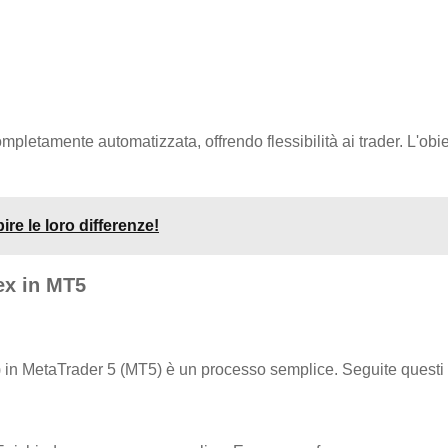
letamente automatizzata, offrendo flessibilità ai trader. L'obie
re le loro differenze!
rex in MT5
 EA) in MetaTrader 5 (MT5) è un processo semplice. Seguite quest