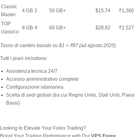
Classic
4 GB
2
50 GB+
$15.74
₹1,380
Master
TOP
8 GB
4
60 GB+
$28.82
₹2.527
classico
Tasso di cambio basato su $1 = ₹87 (ad agosto 2025)
Tutti i piani includono:
Assistenza tecnica 24/7
Accesso amministrativo completo
Configurazione istantanea
Scelta di sedi globali (tra cui Regno Unito, Stati Uniti, Paesi
Bassi)
Looking to Elevate Your Forex Trading?
Boost Your Trading Performance with Our
VPS Forex