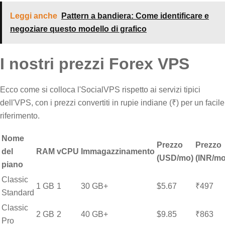
Leggi anche
Pattern a bandiera: Come identificare e
negoziare questo modello di grafico
I nostri prezzi Forex VPS
Ecco come si colloca l'SocialVPS rispetto ai servizi tipici
dell'VPS, con i prezzi convertiti in rupie indiane (₹) per un facile
riferimento.
Nome
Prezzo
Prezzo
del
RAM
vCPU
Immagazzinamento
(USD/mo)
(INR/mo
piano
Classic
1 GB
1
30 GB+
$5.67
₹497
Standard
Classic
2 GB
2
40 GB+
$9.85
₹863
Pro