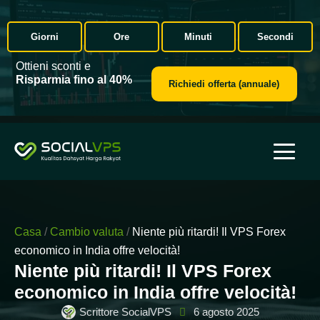
Giorni
Ore
Minuti
Secondi
Ottieni sconti e
Risparmia fino al 40%
Richiedi offerta (annuale)
Casa
/
Cambio valuta
/
Niente più ritardi! Il VPS Forex
economico in India offre velocità!
Niente più ritardi! Il VPS Forex
economico in India offre velocità!
Scrittore SocialVPS
6 agosto 2025