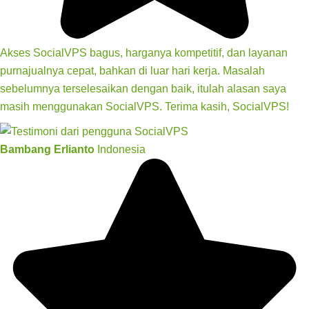
Akses SocialVPS bagus, harganya kompetitif, dan layanan
purnajualnya cepat, bahkan di luar hari kerja. Masalah
sebelumnya terselesaikan dengan baik, itulah alasan saya
masih menggunakan SocialVPS. Terima kasih, SocialVPS!
Bambang Erlianto
Indonesia