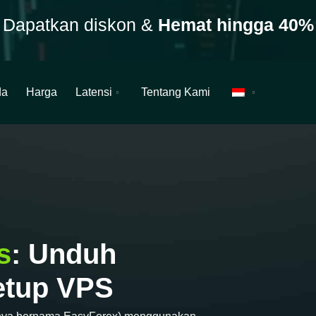
Dapatkan diskon &
Hemat hingga 40%
da
Harga
Latensi
Tentang Kami
s
: Unduh
Setup VPS