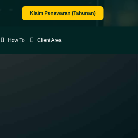
Klaim Penawaran (Tahunan)
Client
How To
Client Area
Area