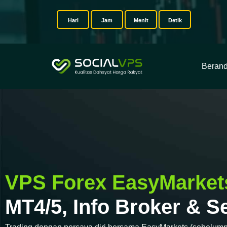
Hari
Jam
Menit
Detik
Beran
VPS Forex EasyMarket
MT4/5, Info Broker & 