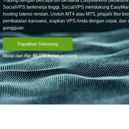
Trading dengan percaya diri bersama EasyMarkets (sebelu
SocialVPS berkinerja tinggi. SocialVPS mendukung EasyMark
hosting latensi rendah. Unduh MT4 atau MT5, jelajahi fitur br
pembatalan transaksi, siapkan VPS Anda dengan cepat, dan 
gangguan.
Dapatkan Sekarang
Mulai dari Rp. 86.000 bulan pertama