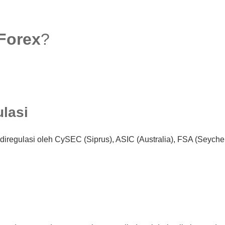
Forex
?
ulasi
iregulasi oleh CySEC (Siprus), ASIC (Australia), FSA (Seychel