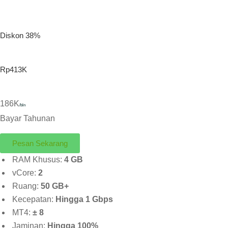
Diskon 38%
Rp413K
186K
/bln
Bayar Tahunan
Pesan Sekarang
RAM Khusus:
4 GB
vCore:
2
Ruang:
50 GB+
Kecepatan:
Hingga 1 Gbps
MT4:
± 8
Jaminan:
Hingga 100%