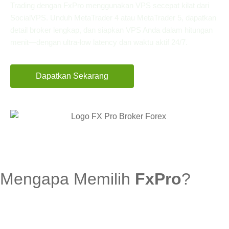
Trading dengan FxPro menggunakan VPS secepat kilat dari
SocialVPS. Unduh MetaTrader 4 atau MetaTrader 5, dapatkan
detail broker lengkap, dan siapkan VPS Anda dalam hitungan
menit—dengan ultra-low latency dan waktu aktif 24/7.
Dapatkan Sekarang
Mulai dari Rp. 86.000 bulan pertama
Mengapa Memilih
FxPro
?