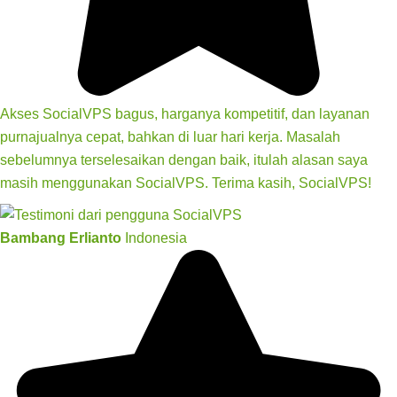
Akses SocialVPS bagus, harganya kompetitif, dan layanan
purnajualnya cepat, bahkan di luar hari kerja. Masalah
sebelumnya terselesaikan dengan baik, itulah alasan saya
masih menggunakan SocialVPS. Terima kasih, SocialVPS!
Bambang Erlianto
Indonesia