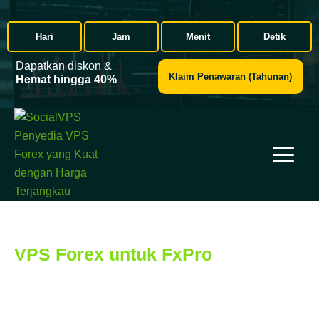
Hari
Jam
Menit
Detik
Dapatkan diskon &
Klaim Penawaran (Tahunan)
Hemat hingga 40%
VPS Forex untuk FxPro
: Unduh
MT 4 & 5, Info Broker &
Pengaturan VPS