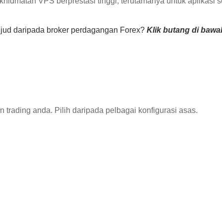
dmatan VPS berprestasi tinggi, terutamanya untuk aplikasi se
ujud daripada broker perdagangan Forex?
Klik butang di bawa
rading anda. Pilih daripada pelbagai konfigurasi asas.