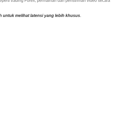
perti trading Forex, permainan dan penstriman video secara
h untuk melihat latensi yang lebih khusus
.