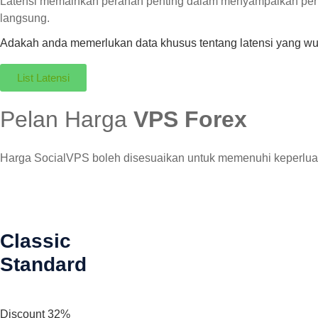
Latensi memainkan peranan penting dalam menyampaikan perkhi
langsung.
Adakah anda memerlukan data khusus tentang latensi yang w
List Latensi
Pelan Harga
VPS Forex
Harga SocialVPS boleh disesuaikan untuk memenuhi keperluan t
Classic
Standard
Discount 32%