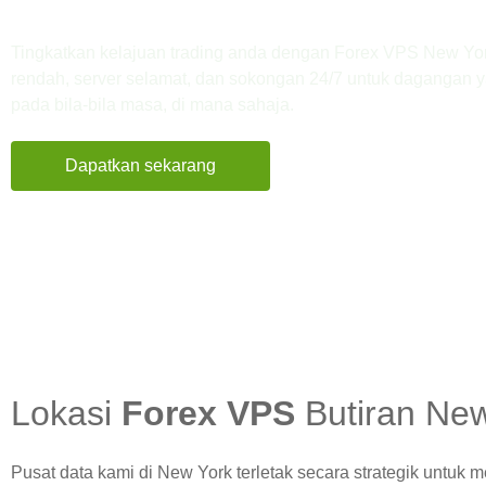
New York
Tingkatkan kelajuan trading anda dengan Forex VPS New York
rendah, server selamat, dan sokongan 24/7 untuk dagangan y
pada bila-bila masa, di mana sahaja.
Dapatkan sekarang
Bermula dari RM30.96 bulan pertama
Lokasi
Forex VPS
Butiran New
Pusat data kami di New York terletak secara strategik untuk