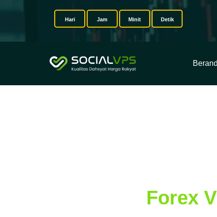
Hari
Jam
Minit
Detik
Beran
Dapatkan Algo Trading
Lancar dengan
Forex 