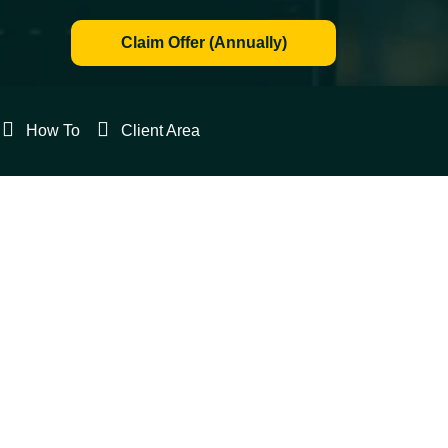
Claim Offer (Annually)
Client
How To
Client Area
Area