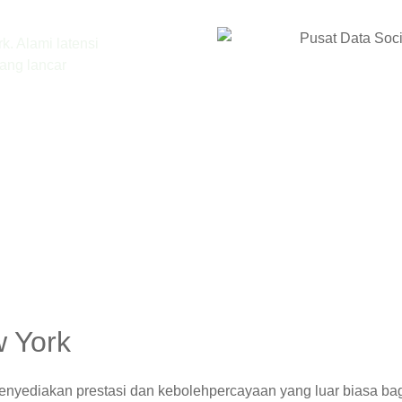
. Alami latensi
ang lancar
 York
 menyediakan prestasi dan kebolehpercayaan yang luar biasa b