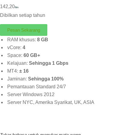
142,20
/bln
Dibilkan setiap tahun
Pesan Sekarang
RAM khusus:
8 GB
vCore:
4
Space:
60 GB+
Kelajuan:
Sehingga 1 Gbps
MT4:
± 16
Jaminan:
Sehingga 100%
Pemantauan Standard 24/7
Server Windows 2012
Server NYC, Amerika Syarikat, UK, ASIA
Tukar bahasa untuk menukar mata wang.