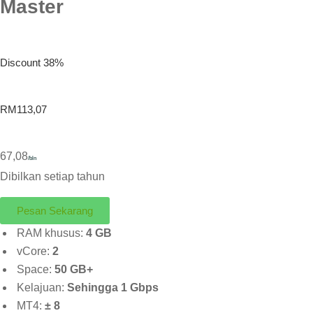
Master
Discount 38%
RM113,07
67,08
/bln
Dibilkan setiap tahun
Pesan Sekarang
RAM khusus:
4 GB
vCore:
2
Space:
50 GB+
Kelajuan:
Sehingga 1 Gbps
MT4:
± 8