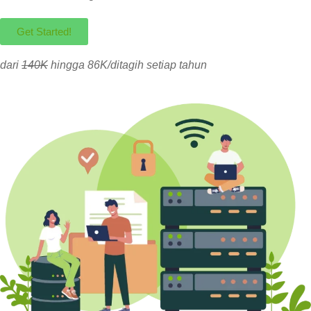
Get Started!
dari
140K
hingga 86K/ditagih setiap tahun