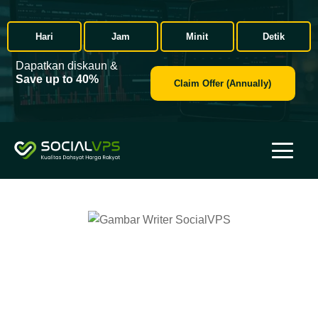
Hari
Jam
Minit
Detik
Dapatkan diskaun &
Save up to 40%
Claim Offer (Annually)
Penulis SocialVPS
Seorang penulis kandungan di SocialVPS yang memberi
tumpuan kepada penciptaan artikel informatif dan pendidikan