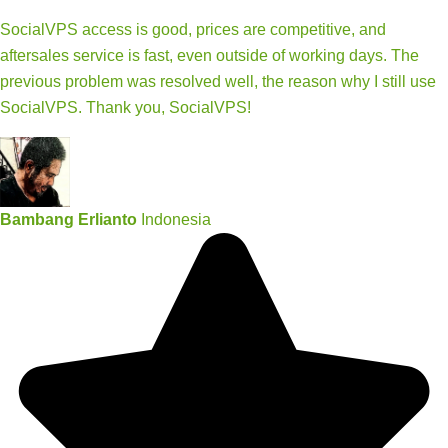
SocialVPS access is good, prices are competitive, and
aftersales service is fast, even outside of working days. The
previous problem was resolved well, the reason why I still use
SocialVPS. Thank you, SocialVPS!
Bambang Erlianto
Indonesia