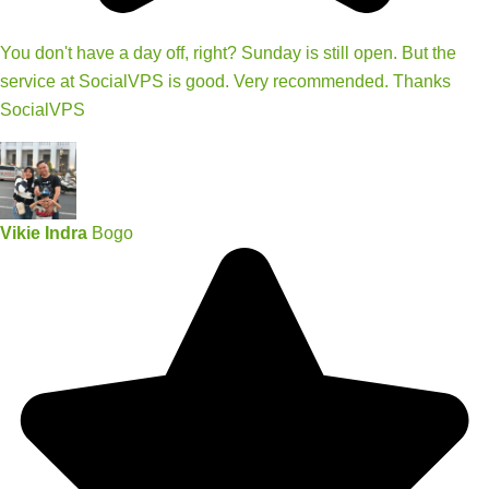
You don't have a day off, right? Sunday is still open. But the
service at SocialVPS is good. Very recommended. Thanks
SocialVPS
Vikie Indra
Bogo