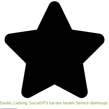
Danke, Liebling. SocialVPS hat den besten Service überhaupt