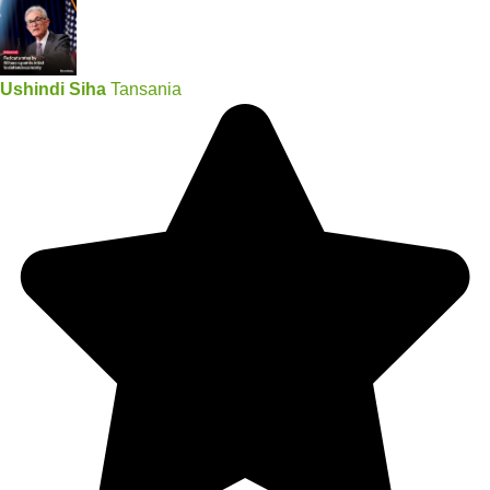
Ushindi Siha
Tansania