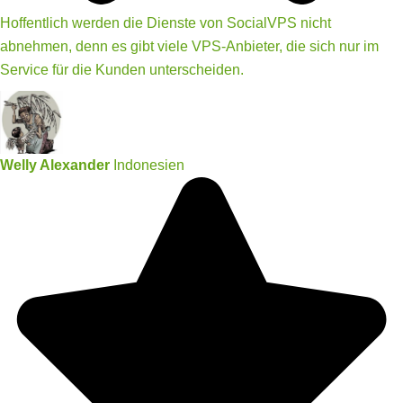
Hoffentlich werden die Dienste von SocialVPS nicht
abnehmen, denn es gibt viele VPS-Anbieter, die sich nur im
Service für die Kunden unterscheiden.
Welly Alexander
Indonesien