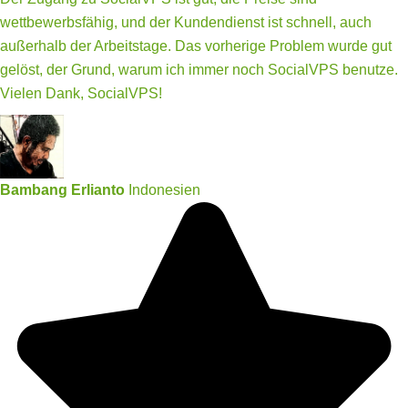
wettbewerbsfähig, und der Kundendienst ist schnell, auch
außerhalb der Arbeitstage. Das vorherige Problem wurde gut
gelöst, der Grund, warum ich immer noch SocialVPS benutze.
Vielen Dank, SocialVPS!
Bambang Erlianto
Indonesien