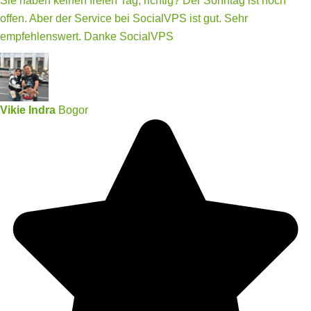
Sie haben keinen freien Tag, richtig? Der Sonntag ist noch
offen. Aber der Service bei SocialVPS ist gut. Sehr
empfehlenswert. Danke SocialVPS
Vikie Indra
Bogor