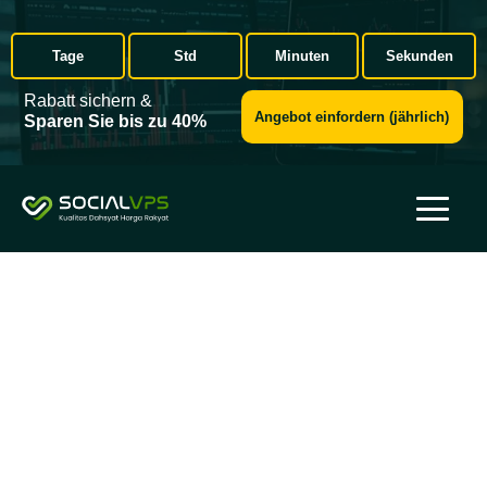
Tage
Std
Minuten
Sekunden
Rabatt sichern &
Angebot einfordern (jährlich)
Sparen Sie bis zu 40%
Häufig gestellte Fragen
Erhalten Sie schnelle Lösungen, die Ihnen helfen, das Beste
aus unserem Forex VPS für einen reibungslosen und
zuverlässigen Handel zu machen.