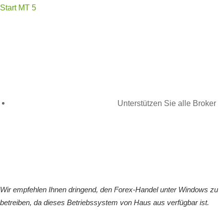
Start MT 5
Unterstützen Sie alle Broker
Einfache Verwaltung mehrerer Handelsterminals mit voller
Kompatibilität zu allen Brokern und Plattformen, einschließlich
MetaTrader
Wir empfehlen Ihnen dringend, den Forex-Handel unter Windows zu
betreiben, da dieses Betriebssystem von Haus aus verfügbar ist.