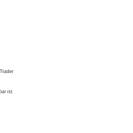
aTrader
r ist.