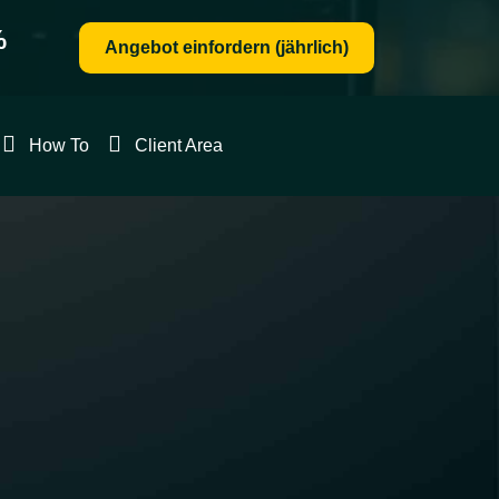
%
Angebot einfordern (jährlich)
Client
How To
Client Area
Area