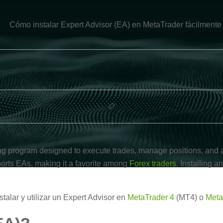
g program designed to execute trades, manage positions, and a
ports EAs, making it a favorite among
Forex traders
. Installing a
talar y utilizar un Expert Advisor en
MetaTrader 4
(MT4) o
Meta