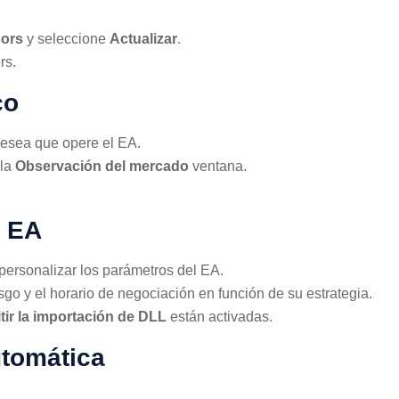
sors
y seleccione
Actualizar
.
rs.
co
 desea que opere el EA.
lla
Observación del mercado
ventana.
e EA
personalizar los parámetros del EA.
sgo y el horario de negociación en función de su estrategia.
tir la importación de DLL
están activadas.
utomática