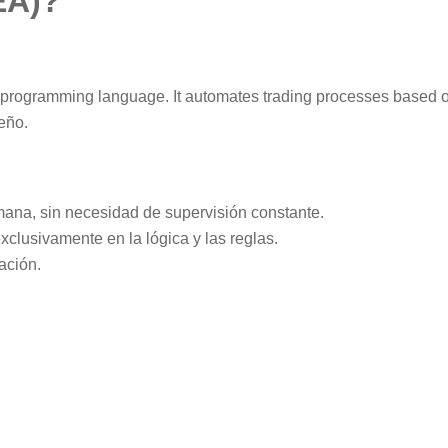
EA)?
L5 programming language. It automates trading processes based 
eño.
mana, sin necesidad de supervisión constante.
lusivamente en la lógica y las reglas.
ación.