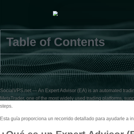
Table of Contents
SocialVPS.net — An Expert Advisor (EA) is an automated tradin
MetaTrader, one of the most widely used trading platforms, sup
steps.
Esta guía proporciona un recorrido detallado para ayudarle a ins