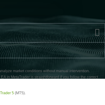
nalyze market conditions without manual intervention.
n EA in MetaTrader is straightforward if you follow the correct
Trader 5
(MT5).