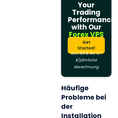
Your
Trading
Performance
with Our
Forex VPS
Get
Started!
aus
8,3 $
bis 5,7
$/jährliche
Abrechnung
Häufige
Probleme bei
der
Installation