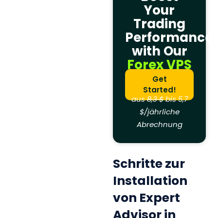
Your
Trading
Performance
with Our
Forex VPS
Get
Started!
aus
8,3 $
bis 5,7
$/jährliche
Abrechnung
Schritte zur
Installation
von Expert
Advisor in