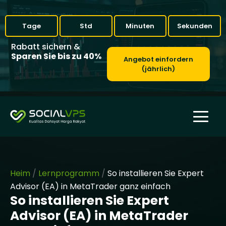
Tage
Std
Minuten
Sekunden
Rabatt sichern &
Sparen Sie bis zu 40%
Angebot einfordern
(jährlich)
Heim
/
Lernprogramm
/
So installieren Sie Expert
Advisor (EA) in MetaTrader ganz einfach
So installieren Sie Expert
Advisor (EA) in MetaTrader