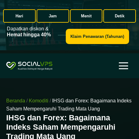
Hari
Jam
Menit
Detik
Dapatkan diskon &
Hemat hingga 40%
Klaim Penawaran (Tahunan)
Beranda
/
Komoditi
/
IHSG dan Forex: Bagaimana Indeks
Saham Mempengaruhi Trading Mata Uang
IHSG dan Forex: Bagaimana
Indeks Saham Mempengaruhi
Trading Mata Uang