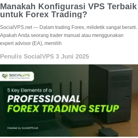
Manakah Konfigurasi VPS Terbaik
untuk Forex Trading?
SocialVPS.net — Dalam trading Forex, milidetik sangat berarti.
Apakah Anda seorang trader manual atau menggunakan
expert advisor (EA), memilih
Penulis SocialVPS
3 Juni 2025