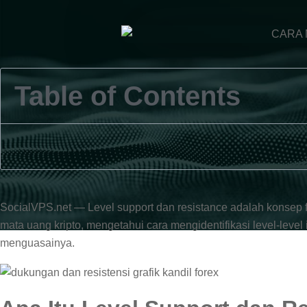
Table of Contents
SocialVPS.net — Level support dan resistance adalah konsep 
mata uang kripto, mengetahui cara mengidentifikasi level-leve
menguasainya.