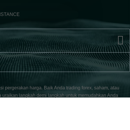
i pergerakan harga. Baik Anda trading forex, saham, atau
 kita uraikan langkah demi langkah untuk memudahkan Anda