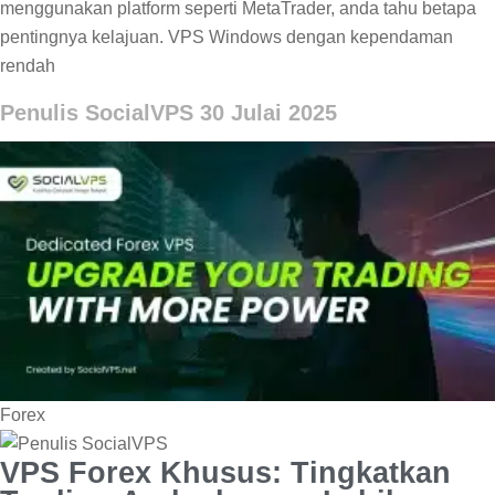
menggunakan platform seperti MetaTrader, anda tahu betapa
pentingnya kelajuan. VPS Windows dengan kependaman
rendah
Penulis SocialVPS
30 Julai 2025
Forex
VPS Forex Khusus: Tingkatkan