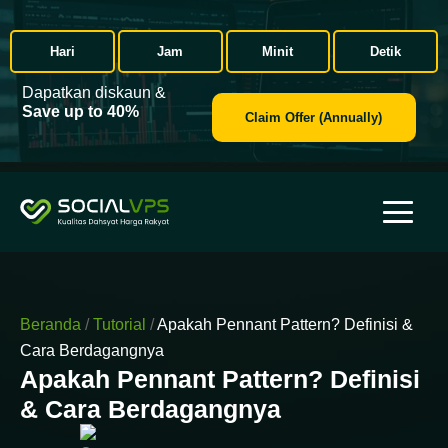
Hari
Jam
Minit
Detik
Dapatkan diskaun &
Save up to 40%
Claim Offer (Annually)
Beranda
/
Tutorial
/
Apakah Pennant Pattern? Definisi &
Cara Berdagangnya
Apakah Pennant Pattern? Definisi
& Cara Berdagangnya