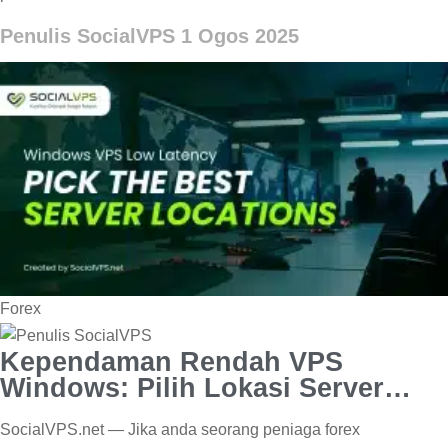
Penulis SocialVPS
1 Ogos 2025
Forex
Kependaman Rendah VPS
Windows: Pilih Lokasi Server
Terbaik
SocialVPS.net — Jika anda seorang peniaga forex