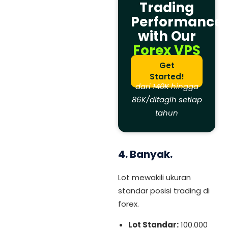
Trading
Performance
with Our
Forex VPS
Get
Started!
dari
140K
hingga
86K/ditagih setiap
tahun
4.
Banyak.
Lot mewakili ukuran
standar posisi trading di
forex.
Lot Standar:
100.000