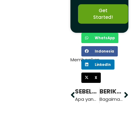
Get
Started!
WhatsApp
Indonesia
Membagikan
LinkedIn
X
SEBELUMNYA
BERIKUTNYA
Apa yang dimaksud dengan Saluran dalam Forex? Cara Kerja dan Manfaatnya
Bagaimana Cara Membuat Rencana Trading yang Efektif untuk Forex?