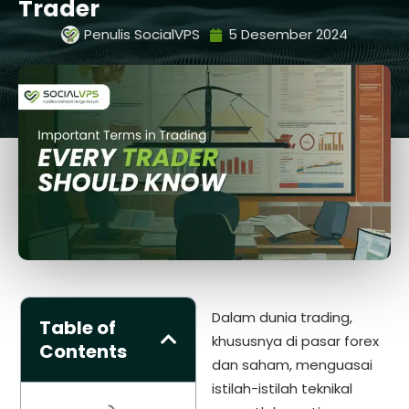
Trader
Penulis SocialVPS
5 Desember 2024
Dalam dunia trading,
Table of
khususnya di pasar forex
Contents
dan saham, menguasai
istilah-istilah teknikal