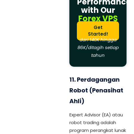
Performance
with Our
Forex VPS
Get
Started!
dari
140K
hingga
86K/ditagih setiap
tahun
11.
Perdagangan
Robot (Penasihat
Ahli)
Expert Advisor (EA) atau
robot trading adalah
program perangkat lunak