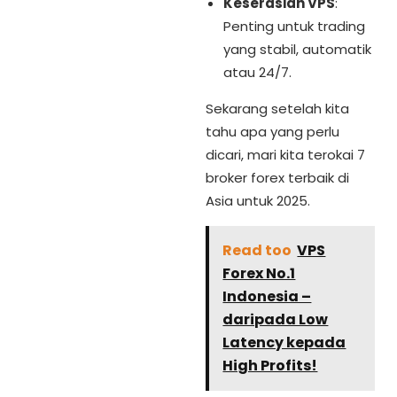
Keserasian VPS
:
Penting untuk trading
yang stabil, automatik
atau 24/7.
Sekarang setelah kita
tahu apa yang perlu
dicari, mari kita terokai 7
broker forex terbaik di
Asia untuk 2025.
Read too
VPS
Forex No.1
Indonesia –
daripada Low
Latency kepada
High Profits!