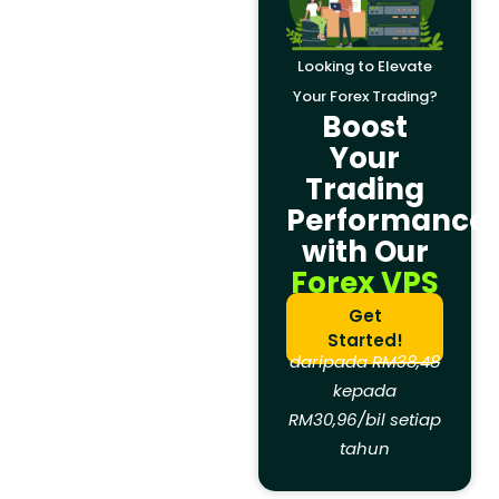
Looking to Elevate
Your Forex Trading?
Boost
Your
Trading
Performance
with Our
Forex VPS
Get
Started!
daripada
RM38,48
kepada
RM30,96/bil setiap
tahun