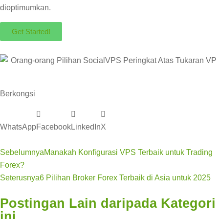
dioptimumkan.
Get Started!
Berkongsi
WhatsApp
Facebook
LinkedIn
X
Sebelumnya
Manakah Konfigurasi VPS Terbaik untuk Trading
Forex?
Seterusnya
6 Pilihan Broker Forex Terbaik di Asia untuk 2025
Postingan Lain daripada Kategori
ini