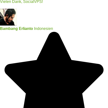
Vielen Dank, SocialVPS!
Bambang Erlianto
Indonesien