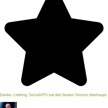
Danke, Liebling. SocialVPS hat den besten Service überhaupt