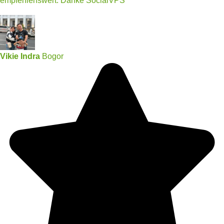
empfehlenswert. Danke SocialVPS
Vikie Indra
Bogor