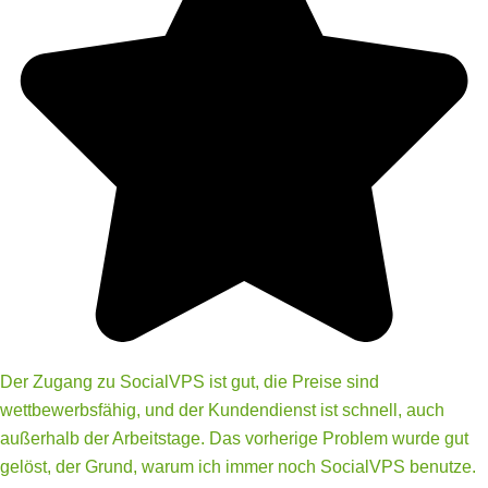
Der Zugang zu SocialVPS ist gut, die Preise sind
wettbewerbsfähig, und der Kundendienst ist schnell, auch
außerhalb der Arbeitstage. Das vorherige Problem wurde gut
gelöst, der Grund, warum ich immer noch SocialVPS benutze.