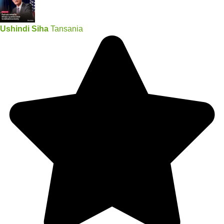
Ushindi Siha
Tansania