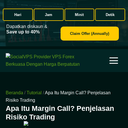
Hari
Jam
Minit
Detik
Dapatkan diskaun &
Save up to 40%
Claim Offer (Annually)
Beranda
/
Tutorial
/
Apa Itu Margin Call? Penjelasan
Risiko Trading
Apa Itu Margin Call? Penjelasan
Risiko Trading