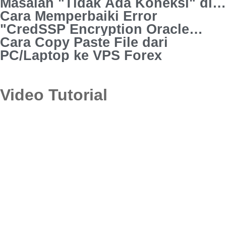
Masalah "Tidak Ada Koneksi" di
MT4
Cara Memperbaiki Error
"CredSSP Encryption Oracle
Remediation" di RDC
Cara Copy Paste File dari
PC/Laptop ke VPS Forex
Video Tutorial