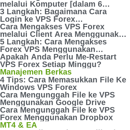
melalui Komputer [dalam 6
Langkah Mudah]
3 Langkah: Bagaimana Cara
Login ke VPS Forex
Menggunakan MacOs
Cara Mengakses VPS Forex
melalui Client Area Menggunakan
no-VNC Console
5 Langkah: Cara Mengakses
Forex VPS Menggunakan
TeamViewer
Apakah Anda Perlu Me-Restart
VPS Forex Setiap Minggu?
Manajemen Berkas
4 Tips: Cara Memasukkan File Ke
Windows VPS Forex
Cara Mengunggah File ke VPS
Menggunakan Google Drive
Cara Mengunggah File ke VPS
Forex Menggunakan Dropbox
MT4 & EA