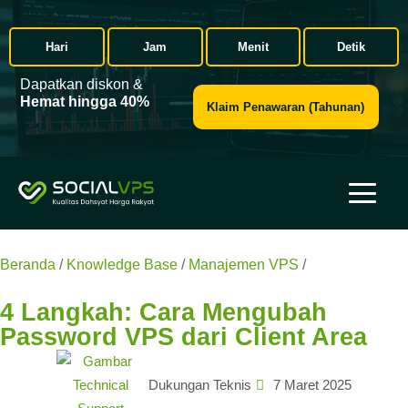
Hari
Jam
Menit
Detik
Dapatkan diskon &
Hemat hingga 40%
Klaim Penawaran (Tahunan)
Beranda
/
Knowledge Base
/
Manajemen VPS
/
4 Langkah:
Cara Mengubah Password VPS dari Client Area
4 Langkah: Cara Mengubah
Password VPS dari Client Area
Dukungan Teknis
7 Maret 2025