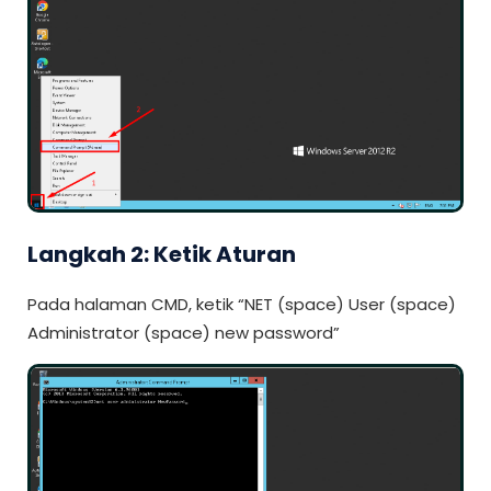
Langkah 2: Ketik Aturan
Pada halaman CMD, ketik “NET (space) User (space)
Administrator (space) new password”