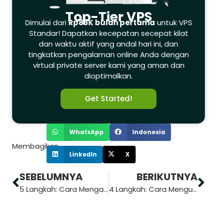
Top-Tier VPS
Dimulai dari
Rp86K bulan pertama
untuk VPS
Standar! Dapatkan kecepatan secepat kilat
dan waktu aktif yang andal hari ini, dan
tingkatkan pengalaman online Anda dengan
virtual private server kami yang aman dan
dioptimalkan.
Get Started!
WhatsApp
Indonesia
Membagikan
LinkedIn
X
SEBELUMNYA
BERIKUTNYA
5 Langkah: Cara Mengakses Forex VPS Menggunakan TeamViewer
4 Langkah: Cara Mengubah Password VPS dari Client Area