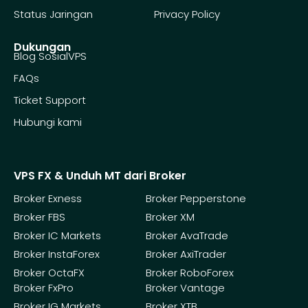
Status Jaringan
Privacy Policy
Dukungan
Blog SosialVPS
FAQs
Ticket Support
Hubungi kami
VPS FX & Unduh MT dari Broker
Broker Exness
Broker Pepperstone
Broker FBS
Broker XM
Broker IC Markets
Broker AvaTrade
Broker InstaForex
Broker AxiTrader
Broker OctaFX
Broker RoboForex
Broker FxPro
Broker Vantage
Broker IG Markets
Broker XTB