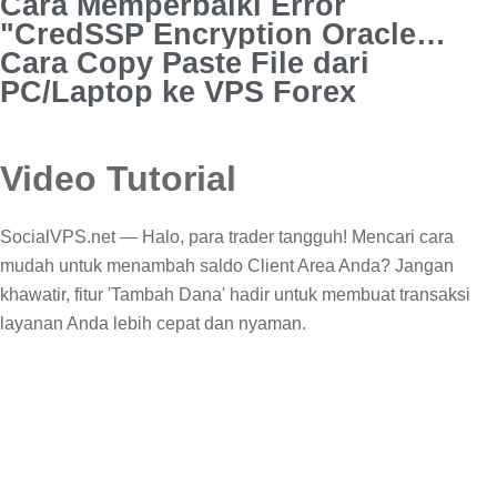
MT4
Cara Memperbaiki Error
"CredSSP Encryption Oracle
Remediation" di RDC
Cara Copy Paste File dari
PC/Laptop ke VPS Forex
Video Tutorial
SocialVPS.net — Halo, para trader tangguh! Mencari cara
mudah untuk menambah saldo Client Area Anda? Jangan
khawatir, fitur 'Tambah Dana' hadir untuk membuat transaksi
layanan Anda lebih cepat dan nyaman.