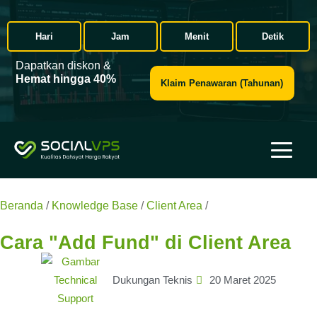
Hari
Jam
Menit
Detik
Dapatkan diskon &
Hemat hingga 40%
Klaim Penawaran (Tahunan)
Beranda
/
Knowledge Base
/
Client Area
/
Bagaimana cara
"Menambah Dana" di Client Area
Cara "Add Fund" di Client Area
Dukungan Teknis
20 Maret 2025