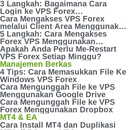
Langkah Mudah]
3 Langkah: Bagaimana Cara
Login ke VPS Forex
Menggunakan MacOs
Cara Mengakses VPS Forex
melalui Client Area Menggunakan
no-VNC Console
5 Langkah: Cara Mengakses
Forex VPS Menggunakan
TeamViewer
Apakah Anda Perlu Me-Restart
VPS Forex Setiap Minggu?
Manajemen Berkas
4 Tips: Cara Memasukkan File Ke
Windows VPS Forex
Cara Mengunggah File ke VPS
Menggunakan Google Drive
Cara Mengunggah File ke VPS
Forex Menggunakan Dropbox
MT4 & EA
Cara Install MT4 dan Duplikasi