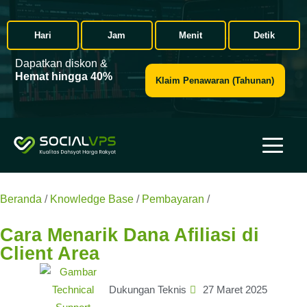
Hari
Jam
Menit
Detik
Dapatkan diskon &
Hemat hingga 40%
Klaim Penawaran (Tahunan)
Beranda
/
Knowledge Base
/
Pembayaran
/
Cara Menarik
Dana Afiliasi di Client Area
Cara Menarik Dana Afiliasi di
Client Area
Dukungan Teknis
27 Maret 2025