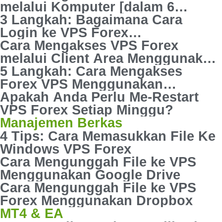
melalui Komputer [dalam 6
Langkah Mudah]
3 Langkah: Bagaimana Cara
Login ke VPS Forex
Menggunakan MacOs
Cara Mengakses VPS Forex
melalui Client Area Menggunakan
no-VNC Console
5 Langkah: Cara Mengakses
Forex VPS Menggunakan
TeamViewer
Apakah Anda Perlu Me-Restart
VPS Forex Setiap Minggu?
Manajemen Berkas
4 Tips: Cara Memasukkan File Ke
Windows VPS Forex
Cara Mengunggah File ke VPS
Menggunakan Google Drive
Cara Mengunggah File ke VPS
Forex Menggunakan Dropbox
MT4 & EA