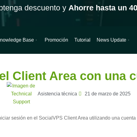
btenga descuento y
Ahorre hasta un 4
nowledge Base
Promoción
Tutorial
News Update
el Client Area con una cuenta de Google
el Client Area con una 
Asistencia técnica
21 de marzo de 2025