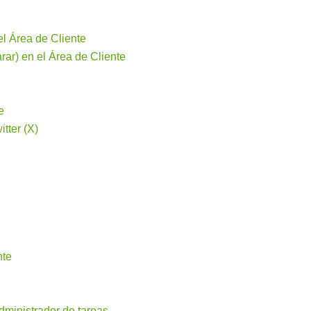
el Área de Cliente
rar) en el Área de Cliente
e
tter (X)
nte
ministrador de tareas