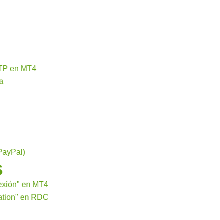
MTP en MT4
a
PayPal)
s
exión" en MT4
ation" en RDC