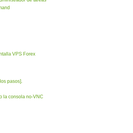
mmand
antalla VPS Forex
los pasos].
do la consola no-VNC