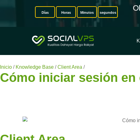
O
Días
Horas
Minutos
segundos
K
Inicio
/
Knowledge Base
/
Client Area
/
Cómo iniciar sesión en 
Cómo iniciar sesión en 
Client Area