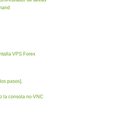
mmand
antalla VPS Forex
los pasos].
do la consola no-VNC