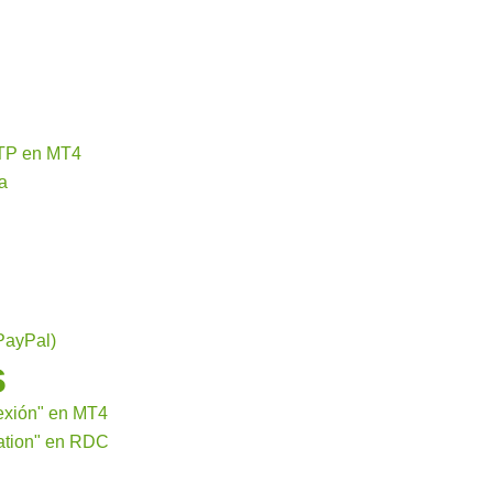
MTP en MT4
a
PayPal)
s
exión" en MT4
ation" en RDC