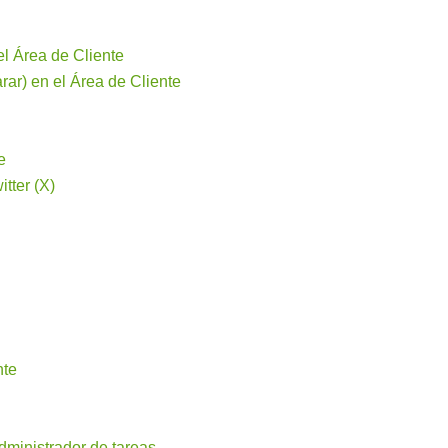
el Área de Cliente
rar) en el Área de Cliente
e
tter (X)
nte
ministrador de tareas