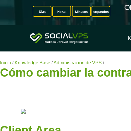
O
Días
Horas
Minutos
segundos
K
Inicio
/
Knowledge Base
/
Administración de VPS
/
Cómo cambia
Cómo cambiar la contr
Client Area