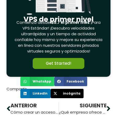
VPS de primer nivel
Comienza desde
$5.7 el primer mes
¡Para
VPS Estándar! ¡Descubra velocidades
ultrarrápidas y un tiempo de actividad
confiable hoy mismo y mejore su experiencia
en línea con nuestros servidores privados
virtuales seguros y optimizados!
Get Started!
WhatsApp
Facebook
Compartir
LinkedIn
incógnita
ANTERIOR
SIGUIENTE
Cómo crear un acceso directo VPS en el escritorio de Windows
¿Qué empresa ofrece el mejor alojamiento VPS para operar en Forex?