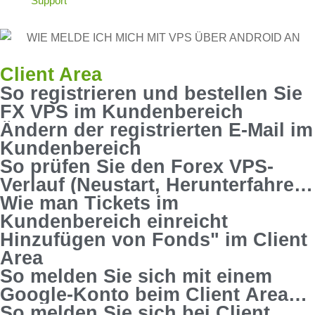
Client Area
So registrieren und bestellen Sie
FX VPS im Kundenbereich
Ändern der registrierten E-Mail im
Kundenbereich
So prüfen Sie den Forex VPS-
Verlauf (Neustart, Herunterfahren,
Anhalten) im Client-Bereich
Wie man Tickets im
Kundenbereich einreicht
Hinzufügen von Fonds" im Client
Area
So melden Sie sich mit einem
Google-Konto beim Client Area
an
So melden Sie sich bei Client