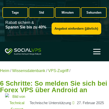
Tage
Std
Minuten
Sekunden
Rabatt sichern &
Sparen Sie bis zu 40%
Angebot einfordern (jährlich)
Heim
/
Wissensdatenbank
/
VPS-Zugriff
/
6 Schritte: So melden
Sie sich bei Forex VPS über Android an
6 Schritte: So melden Sie sich bei
Forex VPS über Android an
Technische Unterstützung
27. Februar 2025