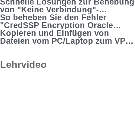
Schnelle Lösungen zur Behebung
von "Keine Verbindung"-
Problemen in MT4
So beheben Sie den Fehler
"CredSSP Encryption Oracle
Remediation" in RDC
Kopieren und Einfügen von
Dateien vom PC/Laptop zum VPS
Forex
Lehrvideo